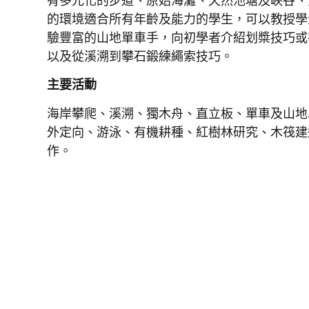
有多元化的步道、原始海灘、天然池塘及峽谷、
的環境適合所有年齡及能力的學生，可以教授學
驗豐富的山地單車手，向初學者介紹划槳技巧或
以及從溪溯到攀石鍛練繩索技巧。
主要活動
海岸攀爬、溪溯、獨木舟、直立板、單車及山地
外定向、游泳、有機耕種、紅樹林研究、木筏建
作。