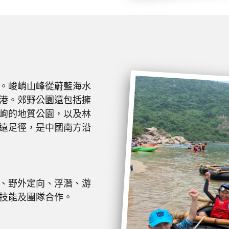
。峻峭山峰從蔚藍海水
港。郊野公園還包括擁
峋的地質公園，以及林
遠足徑，是中國南方沿
、野外定向、浮潛、游
技能及團隊合作。