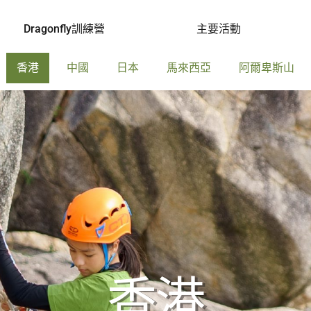
Dragonfly訓練營
主要活動
香港
中國
日本
馬來西亞
阿爾卑斯山
香港